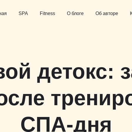
ная
SPA
Fitness
О блоге
Об авторе
ой детокс: з
осле тренир
СПА-дня